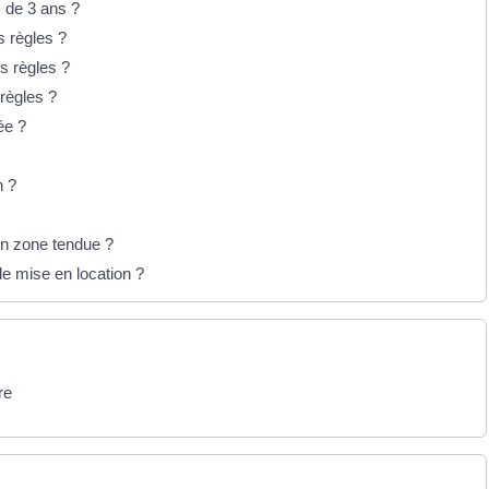
s de 3 ans ?
s règles ?
s règles ?
 règles ?
ée ?
n ?
en zone tendue ?
de mise en location ?
re