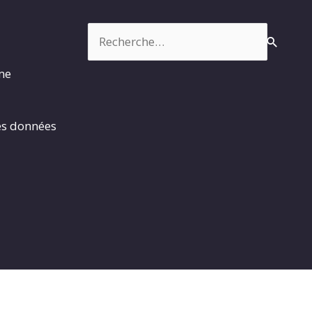
Rechercher :
rme
es données