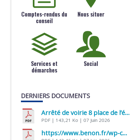
Comptes-rendus du
Nous situer
conseil
Services et
Social
démarches
DERNIERS DOCUMENTS
Arrêté de voirie 8 place de l’église 17170 Benon
PDF
| 143,21 Ko
| 07 Juin 2026
https://www.benon.fr/wp-content/uploads/2026/06/AR-Voirie-Chemin-de-Lafond-du-26-05-2026.pdf