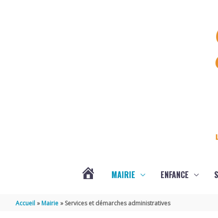
Aller au contenu
Aller au pied de page
MAIRIE
ENFANCE
S
DERNIÈRES
Accueil
Mairie
Services et démarches administratives