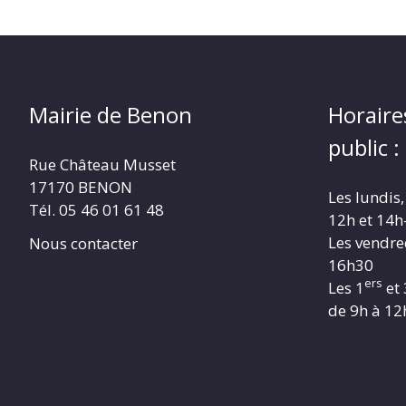
Mairie de Benon
Horaire
public :
Rue Château Musset
17170 BENON
Les lundis,
Tél. 05 46 01 61 48
12h et 14h
Les vendre
Nous contacter
16h30
ers
Les 1
et 
de 9h à 12