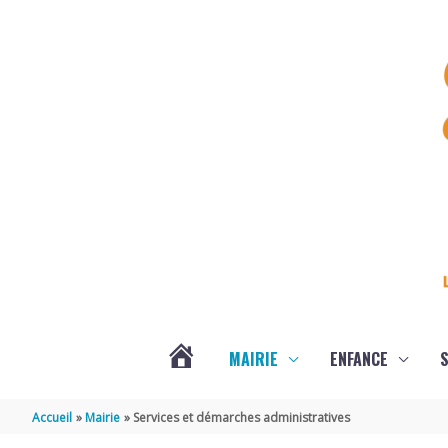
Aller au contenu
Aller au pied de page
MAIRIE
ENFANCE
S
DERNIÈRES
Accueil
Mairie
Services et démarches administratives