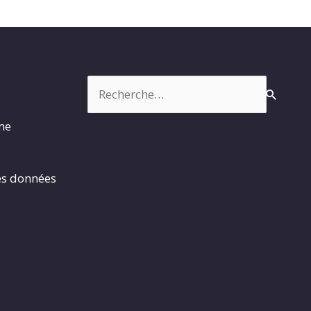
Rechercher :
rme
es données