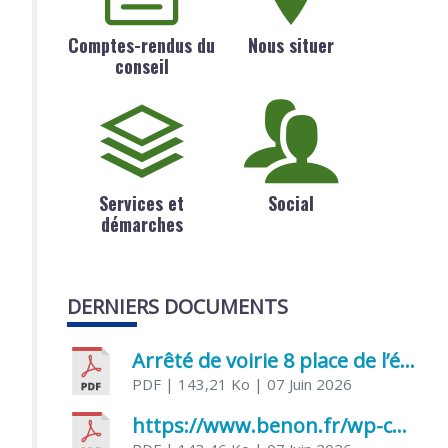
Comptes-rendus du
Nous situer
conseil
Services et
Social
démarches
DERNIERS DOCUMENTS
Arrêté de voirie 8 place de l’église 17170 Benon
PDF
| 143,21 Ko
| 07 Juin 2026
https://www.benon.fr/wp-content/uploads/2026/06/AR-Voirie-Chemin-de-Lafond-du-26-05-2026.pdf