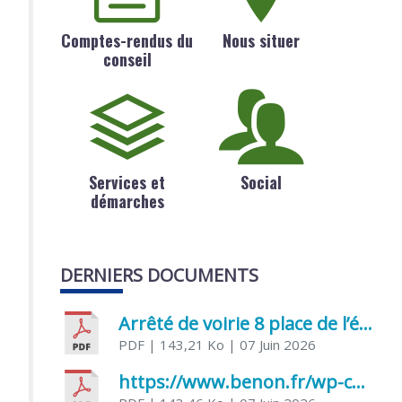
Comptes-rendus du
Nous situer
conseil
Services et
Social
démarches
DERNIERS DOCUMENTS
Arrêté de voirie 8 place de l’église 17170 Benon
PDF
| 143,21 Ko
| 07 Juin 2026
https://www.benon.fr/wp-content/uploads/2026/06/AR-Voirie-Chemin-de-Lafond-du-26-05-2026.pdf