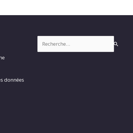
Rechercher :
rme
es données