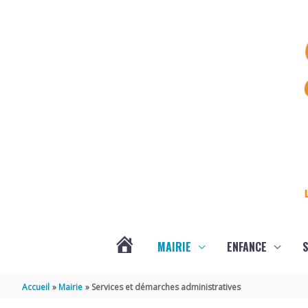
Aller au contenu
Aller au pied de page
MAIRIE
ENFANCE
S
DERNIÈRES
Accueil
Mairie
Services et démarches administratives