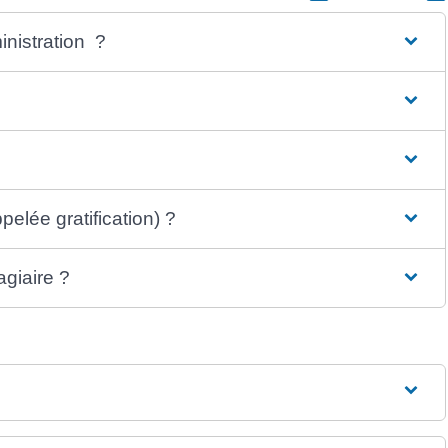
inistration ?
elée gratification) ?
agiaire ?