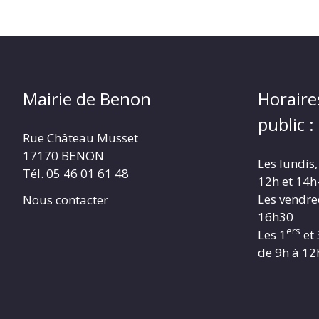
Mairie de Benon
Horaire
public :
Rue Château Musset
17170 BENON
Les lundis,
Tél. 05 46 01 61 48
12h et 14h
Les vendre
Nous contacter
16h30
ers
Les 1
et 
de 9h à 12