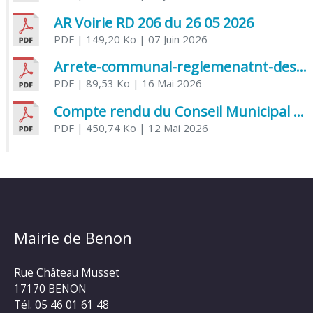
AR Voirie RD 206 du 26 05 2026
PDF
| 149,20 Ko
| 07 Juin 2026
Arrete-communal-reglemenatnt-des-bruits-de-voisinage-et-des-activites-bruyantes
PDF
| 89,53 Ko
| 16 Mai 2026
Compte rendu du Conseil Municipal du 06 mai 2026
PDF
| 450,74 Ko
| 12 Mai 2026
Mairie de Benon
Rue Château Musset
17170 BENON
Tél. 05 46 01 61 48