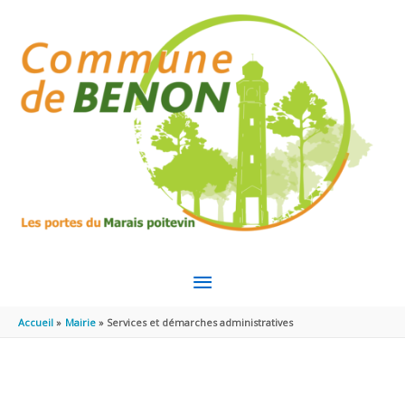
Aller au contenu
Aller au pied de page
MENU
PRINCIPAL
Accueil
Mairie
Services et démarches administratives