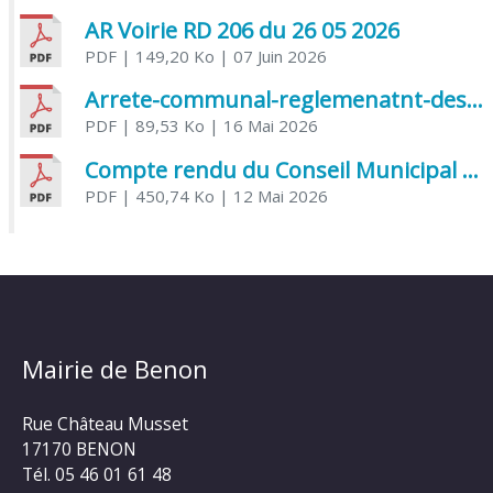
AR Voirie RD 206 du 26 05 2026
PDF
| 149,20 Ko
| 07 Juin 2026
Arrete-communal-reglemenatnt-des-bruits-de-voisinage-et-des-activites-bruyantes
PDF
| 89,53 Ko
| 16 Mai 2026
Compte rendu du Conseil Municipal du 06 mai 2026
PDF
| 450,74 Ko
| 12 Mai 2026
Mairie de Benon
Rue Château Musset
17170 BENON
Tél. 05 46 01 61 48