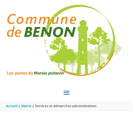
Aller au contenu
Aller au pied de page
MENU
PRINCIPAL
Accueil
Mairie
Services et démarches administratives