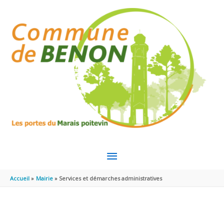
Aller au contenu
Aller au pied de page
MENU
PRINCIPAL
Accueil
Mairie
Services et démarches administratives