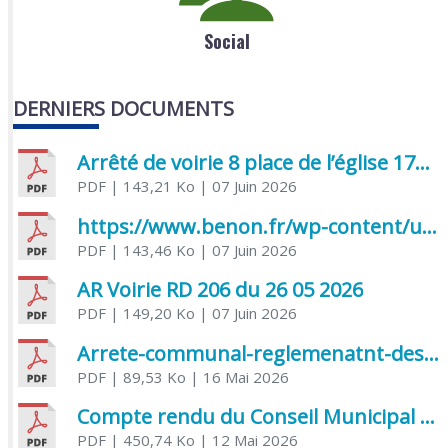
Social
DERNIERS DOCUMENTS
Arrêté de voirie 8 place de l’église 17170 Benon
PDF
| 143,21 Ko
| 07 Juin 2026
https://www.benon.fr/wp-content/uploads/2026/06/AR-Voirie-Chemin-de-Lafond-du-26-05-2026.pdf
PDF
| 143,46 Ko
| 07 Juin 2026
AR Voirie RD 206 du 26 05 2026
PDF
| 149,20 Ko
| 07 Juin 2026
Arrete-communal-reglemenatnt-des-bruits-de-voisinage-et-des-activites-bruyantes
PDF
| 89,53 Ko
| 16 Mai 2026
Compte rendu du Conseil Municipal du 06 mai 2026
PDF
| 450,74 Ko
| 12 Mai 2026