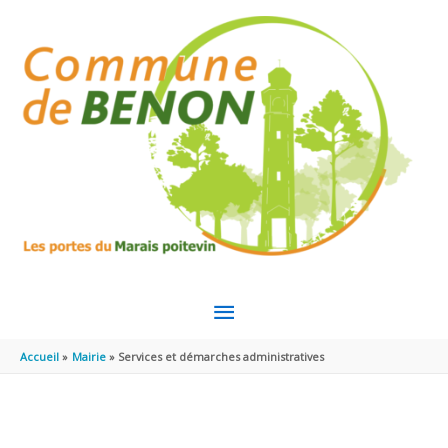
Aller au contenu
Aller au pied de page
MENU
PRINCIPAL
Accueil
Mairie
Services et démarches administratives