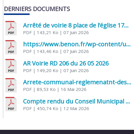
DERNIERS DOCUMENTS
Arrêté de voirie 8 place de l’église 17170 Benon
PDF
| 143,21 Ko
| 07 Juin 2026
https://www.benon.fr/wp-content/uploads/2026/06/AR-Voirie-Chemin-de-Lafond-du-26-05-2026.pdf
PDF
| 143,46 Ko
| 07 Juin 2026
AR Voirie RD 206 du 26 05 2026
PDF
| 149,20 Ko
| 07 Juin 2026
Arrete-communal-reglemenatnt-des-bruits-de-voisinage-et-des-activites-bruyantes
PDF
| 89,53 Ko
| 16 Mai 2026
Compte rendu du Conseil Municipal du 06 mai 2026
PDF
| 450,74 Ko
| 12 Mai 2026