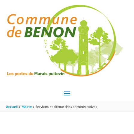
Aller au contenu
Aller au pied de page
MENU
PRINCIPAL
Accueil
Mairie
Services et démarches administratives