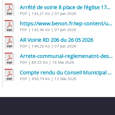
Arrêté de voirie 8 place de l’église 17170 Benon
PDF
| 143,21 Ko
| 07 Juin 2026
https://www.benon.fr/wp-content/uploads/2026/06/AR-Voirie-Chemin-de-Lafond-du-26-05-2026.pdf
PDF
| 143,46 Ko
| 07 Juin 2026
AR Voirie RD 206 du 26 05 2026
PDF
| 149,20 Ko
| 07 Juin 2026
Arrete-communal-reglemenatnt-des-bruits-de-voisinage-et-des-activites-bruyantes
PDF
| 89,53 Ko
| 16 Mai 2026
Compte rendu du Conseil Municipal du 06 mai 2026
PDF
| 450,74 Ko
| 12 Mai 2026