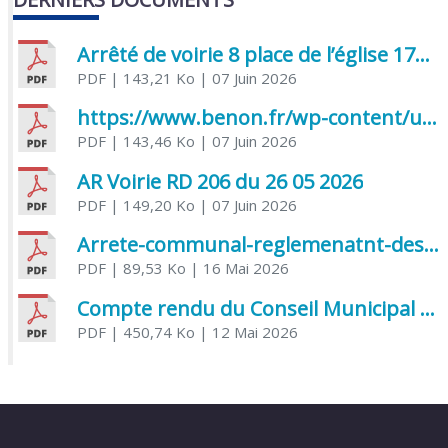
Arrêté de voirie 8 place de l’église 17170 Benon
PDF
| 143,21 Ko
| 07 Juin 2026
https://www.benon.fr/wp-content/uploads/2026/06/AR-Voirie-Chemin-de-Lafond-du-26-05-2026.pdf
PDF
| 143,46 Ko
| 07 Juin 2026
AR Voirie RD 206 du 26 05 2026
PDF
| 149,20 Ko
| 07 Juin 2026
Arrete-communal-reglemenatnt-des-bruits-de-voisinage-et-des-activites-bruyantes
PDF
| 89,53 Ko
| 16 Mai 2026
Compte rendu du Conseil Municipal du 06 mai 2026
PDF
| 450,74 Ko
| 12 Mai 2026