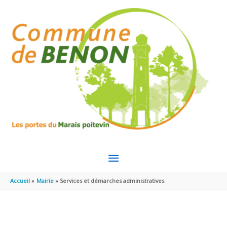
Aller au contenu
Aller au pied de page
MENU
PRINCIPAL
Accueil
Mairie
Services et démarches administratives