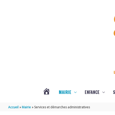
Aller au contenu
Aller au pied de page
MAIRIE
ENFANCE
S
DERNIÈRES
Accueil
Mairie
Services et démarches administratives