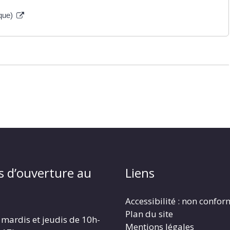
ique)
s d’ouverture au
Liens
Accessibilité : non confo
Plan du site
 mardis et jeudis de 10h-
Mentions légales