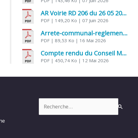
PDF
| 143,46 Ko
| 07 Juin 2026
AR Voirie RD 206 du 26 05 2026
PDF
| 149,20 Ko
| 07 Juin 2026
Arrete-communal-reglemenatnt-des-bruits-de-voisinage-et-des-activites-bruyantes
PDF
| 89,53 Ko
| 16 Mai 2026
Compte rendu du Conseil Municipal du 06 mai 2026
PDF
| 450,74 Ko
| 12 Mai 2026
Rechercher :
rme