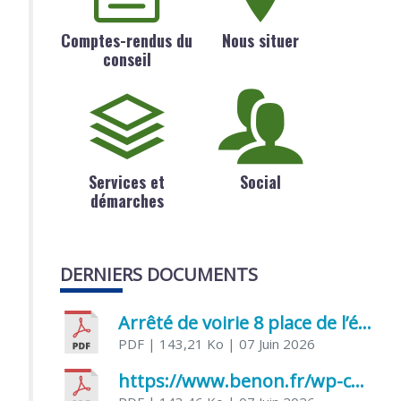
Comptes-rendus du
Nous situer
conseil
Services et
Social
démarches
DERNIERS DOCUMENTS
Arrêté de voirie 8 place de l’église 17170 Benon
PDF
| 143,21 Ko
| 07 Juin 2026
https://www.benon.fr/wp-content/uploads/2026/06/AR-Voirie-Chemin-de-Lafond-du-26-05-2026.pdf