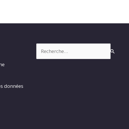
Rechercher :
rme
es données