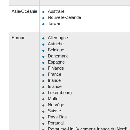
Asie/Océanie
Australie
Nouvelle-Zélande
Taïwan
Europe
Allemagne
Autriche
Belgique
Danemark
Espagne
Finlande
France
Irlande
Islande
Luxembourg
Malte
Norvège
Suisse
Pays-Bas
Portugal
Royaume-Uni (y compris Irlande du Nord)