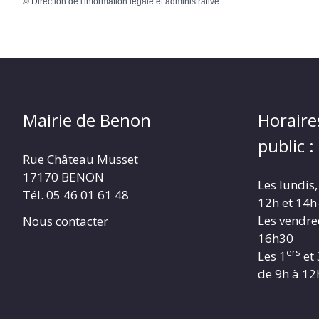
©
Direction de l'information légale et administrative
Mairie de Benon
Horaire
public :
Rue Château Musset
17170 BENON
Les lundis,
Tél. 05 46 01 61 48
12h et 14h
Les vendre
Nous contacter
16h30
ers
Les 1
et 
de 9h à 12