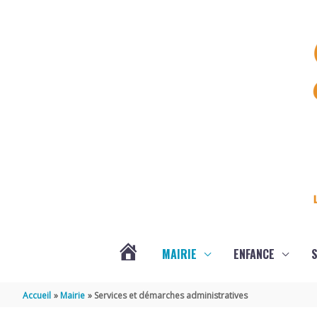
Aller au contenu
Aller au pied de page
MAIRIE
ENFANCE
S
DERNIÈRES
Accueil
Mairie
Services et démarches administratives