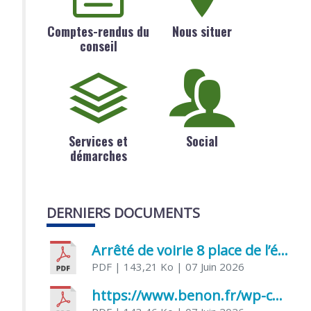
Comptes-rendus du
Nous situer
conseil
Services et
Social
démarches
DERNIERS DOCUMENTS
Arrêté de voirie 8 place de l’église 17170 Benon
PDF
| 143,21 Ko
| 07 Juin 2026
https://www.benon.fr/wp-content/uploads/2026/06/AR-Voirie-Chemin-de-Lafond-du-26-05-2026.pdf