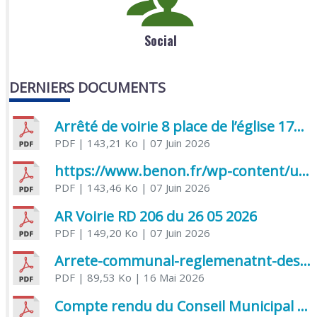
Social
DERNIERS DOCUMENTS
Arrêté de voirie 8 place de l’église 17170 Benon
PDF
| 143,21 Ko
| 07 Juin 2026
https://www.benon.fr/wp-content/uploads/2026/06/AR-Voirie-Chemin-de-Lafond-du-26-05-2026.pdf
PDF
| 143,46 Ko
| 07 Juin 2026
AR Voirie RD 206 du 26 05 2026
PDF
| 149,20 Ko
| 07 Juin 2026
Arrete-communal-reglemenatnt-des-bruits-de-voisinage-et-des-activites-bruyantes
PDF
| 89,53 Ko
| 16 Mai 2026
Compte rendu du Conseil Municipal du 06 mai 2026