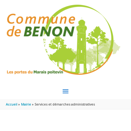
Aller au contenu
Aller au pied de page
MENU
PRINCIPAL
Accueil
Mairie
Services et démarches administratives