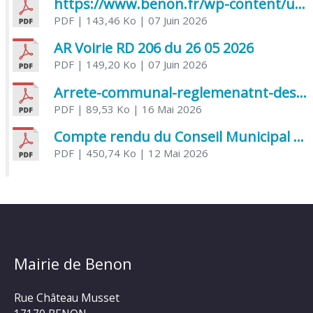
https://www.benon.fr/wp-content/uploads/2026/06/AR-Voirie-Chemin-de-Lafond-du-26-05-2026.pdf
PDF
| 143,46 Ko
| 07 Juin 2026
AR Voirie RD 206 du 26 05 2026
PDF
| 149,20 Ko
| 07 Juin 2026
Arrete-communal-reglemenatnt-des-bruits-de-voisinage-et-des-activites-bruyantes
PDF
| 89,53 Ko
| 16 Mai 2026
Compte rendu du Conseil Municipal du 06 mai 2026
PDF
| 450,74 Ko
| 12 Mai 2026
Mairie de Benon
Rue Château Musset