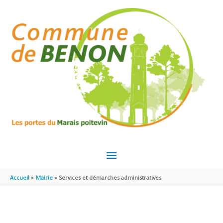
Aller au contenu
Aller au pied de page
MENU
PRINCIPAL
Accueil
Mairie
Services et démarches administratives