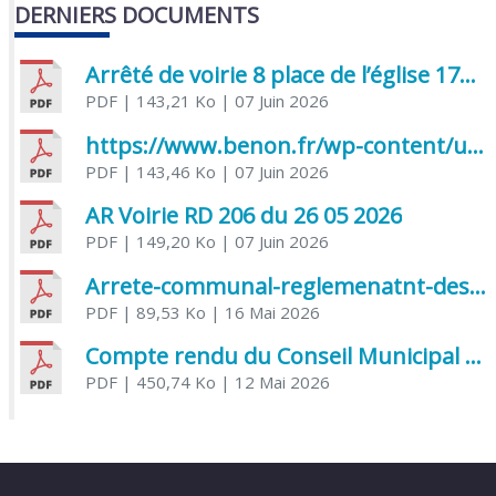
DERNIERS DOCUMENTS
Arrêté de voirie 8 place de l’église 17170 Benon
PDF
| 143,21 Ko
| 07 Juin 2026
https://www.benon.fr/wp-content/uploads/2026/06/AR-Voirie-Chemin-de-Lafond-du-26-05-2026.pdf
PDF
| 143,46 Ko
| 07 Juin 2026
AR Voirie RD 206 du 26 05 2026
PDF
| 149,20 Ko
| 07 Juin 2026
Arrete-communal-reglemenatnt-des-bruits-de-voisinage-et-des-activites-bruyantes
PDF
| 89,53 Ko
| 16 Mai 2026
Compte rendu du Conseil Municipal du 06 mai 2026
PDF
| 450,74 Ko
| 12 Mai 2026