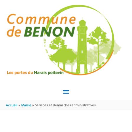
Aller au contenu
Aller au pied de page
MENU
PRINCIPAL
Accueil
Mairie
Services et démarches administratives