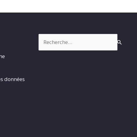
Rechercher :
rme
es données