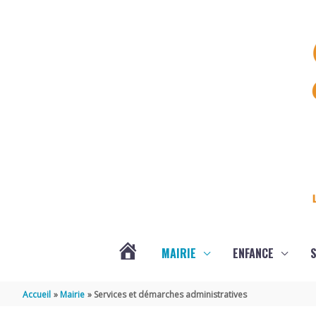
Aller au contenu
Aller au pied de page
MAIRIE
ENFANCE
S
DERNIÈRES
Accueil
Mairie
Services et démarches administratives