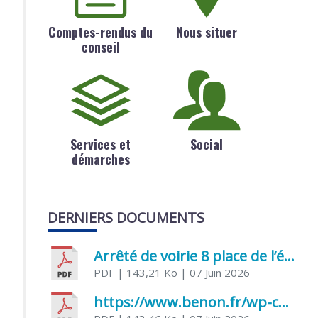
Comptes-rendus du
Nous situer
conseil
Services et
Social
démarches
DERNIERS DOCUMENTS
Arrêté de voirie 8 place de l’église 17170 Benon
PDF
| 143,21 Ko
| 07 Juin 2026
https://www.benon.fr/wp-content/uploads/2026/06/AR-Voirie-Chemin-de-Lafond-du-26-05-2026.pdf