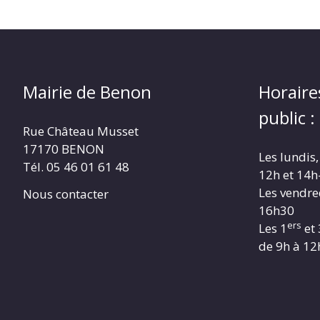
Mairie de Benon
Horaire
public :
Rue Château Musset
17170 BENON
Les lundis,
Tél. 05 46 01 61 48
12h et 14h
Les vendre
Nous contacter
16h30
ers
Les 1
et 
de 9h à 12