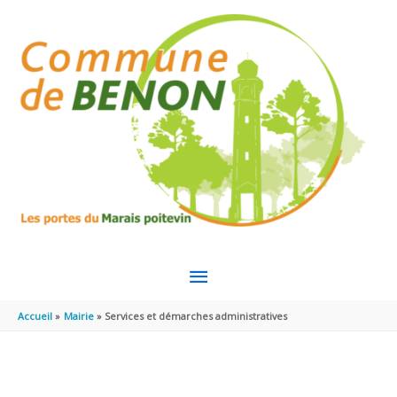
Aller au contenu
Aller au pied de page
MENU
PRINCIPAL
Accueil
Mairie
Services et démarches administratives