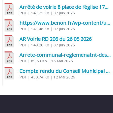
Arrêté de voirie 8 place de l’église 17170 Benon
PDF
| 143,21 Ko
| 07 Juin 2026
https://www.benon.fr/wp-content/uploads/2026/06/AR-Voirie-Chemin-de-Lafond-du-26-05-2026.pdf
PDF
| 143,46 Ko
| 07 Juin 2026
AR Voirie RD 206 du 26 05 2026
PDF
| 149,20 Ko
| 07 Juin 2026
Arrete-communal-reglemenatnt-des-bruits-de-voisinage-et-des-activites-bruyantes
PDF
| 89,53 Ko
| 16 Mai 2026
Compte rendu du Conseil Municipal du 06 mai 2026
PDF
| 450,74 Ko
| 12 Mai 2026