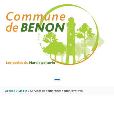
Aller au contenu
Aller au pied de page
MENU
PRINCIPAL
Accueil
Mairie
Services et démarches administratives