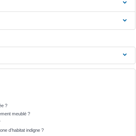
ée ?
ogement meublé ?
?
one d'habitat indigne ?