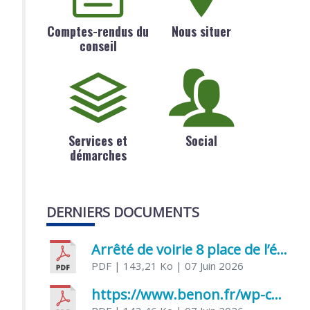
Comptes-rendus du
Nous situer
conseil
Services et
Social
démarches
DERNIERS DOCUMENTS
Arrêté de voirie 8 place de l’église 17170 Benon
PDF
| 143,21 Ko
| 07 Juin 2026
https://www.benon.fr/wp-content/uploads/2026/06/AR-Voirie-Chemin-de-Lafond-du-26-05-2026.pdf