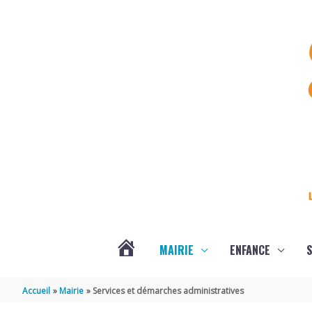
Aller au contenu
Aller au pied de page
MAIRIE
ENFANCE
S
DERNIÈRES
Accueil
Mairie
Services et démarches administratives