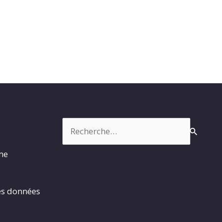
Rechercher :
rme
es données