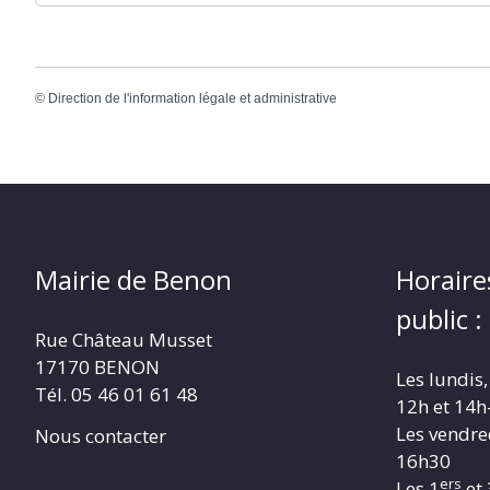
©
Direction de l'information légale et administrative
Mairie de Benon
Horaire
public :
Rue Château Musset
17170 BENON
Les lundis,
Tél. 05 46 01 61 48
12h et 14h
Les vendre
Nous contacter
16h30
ers
Les 1
et 