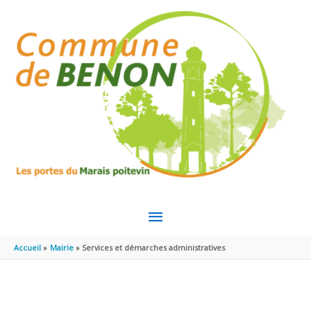
Aller au contenu
Aller au pied de page
MENU
PRINCIPAL
Accueil
Mairie
Services et démarches administratives