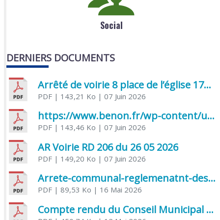
Social
DERNIERS DOCUMENTS
Arrêté de voirie 8 place de l’église 17170 Benon
PDF
| 143,21 Ko
| 07 Juin 2026
https://www.benon.fr/wp-content/uploads/2026/06/AR-Voirie-Chemin-de-Lafond-du-26-05-2026.pdf
PDF
| 143,46 Ko
| 07 Juin 2026
AR Voirie RD 206 du 26 05 2026
PDF
| 149,20 Ko
| 07 Juin 2026
Arrete-communal-reglemenatnt-des-bruits-de-voisinage-et-des-activites-bruyantes
PDF
| 89,53 Ko
| 16 Mai 2026
Compte rendu du Conseil Municipal du 06 mai 2026