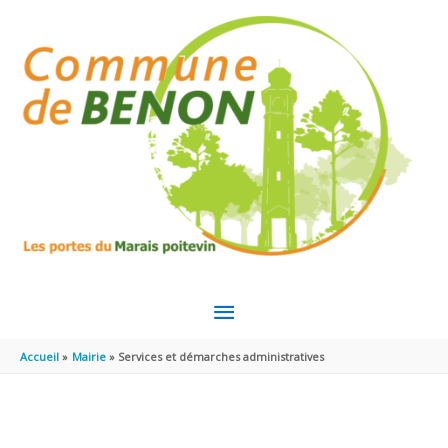
Aller au contenu
Aller au pied de page
MENU
PRINCIPAL
Accueil
Mairie
Services et démarches administratives