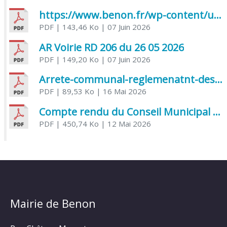
https://www.benon.fr/wp-content/uploads/2026/06/AR-Voirie-Chemin-de-Lafond-du-26-05-2026.pdf
PDF
| 143,46 Ko
| 07 Juin 2026
AR Voirie RD 206 du 26 05 2026
PDF
| 149,20 Ko
| 07 Juin 2026
Arrete-communal-reglemenatnt-des-bruits-de-voisinage-et-des-activites-bruyantes
PDF
| 89,53 Ko
| 16 Mai 2026
Compte rendu du Conseil Municipal du 06 mai 2026
PDF
| 450,74 Ko
| 12 Mai 2026
Mairie de Benon