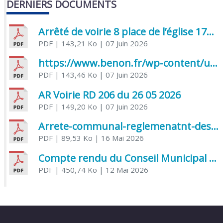
DERNIERS DOCUMENTS
Arrêté de voirie 8 place de l’église 17170 Benon
PDF
| 143,21 Ko
| 07 Juin 2026
https://www.benon.fr/wp-content/uploads/2026/06/AR-Voirie-Chemin-de-Lafond-du-26-05-2026.pdf
PDF
| 143,46 Ko
| 07 Juin 2026
AR Voirie RD 206 du 26 05 2026
PDF
| 149,20 Ko
| 07 Juin 2026
Arrete-communal-reglemenatnt-des-bruits-de-voisinage-et-des-activites-bruyantes
PDF
| 89,53 Ko
| 16 Mai 2026
Compte rendu du Conseil Municipal du 06 mai 2026
PDF
| 450,74 Ko
| 12 Mai 2026