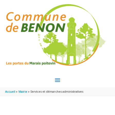
Aller au contenu
Aller au pied de page
MENU
PRINCIPAL
Accueil
Mairie
Services et démarches administratives