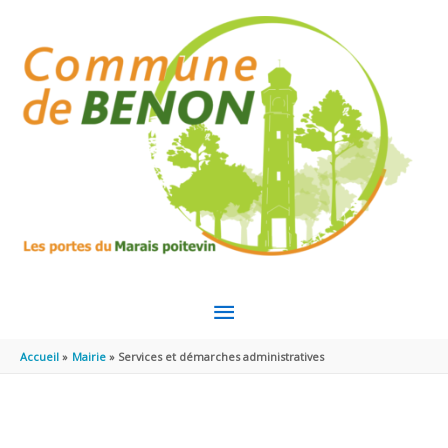
Aller au contenu
Aller au pied de page
MENU
PRINCIPAL
Accueil
Mairie
Services et démarches administratives