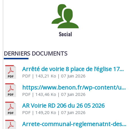
Social
DERNIERS DOCUMENTS
Arrêté de voirie 8 place de l’église 17170 Benon
PDF
| 143,21 Ko
| 07 Juin 2026
https://www.benon.fr/wp-content/uploads/2026/06/AR-Voirie-Chemin-de-Lafond-du-26-05-2026.pdf
PDF
| 143,46 Ko
| 07 Juin 2026
AR Voirie RD 206 du 26 05 2026
PDF
| 149,20 Ko
| 07 Juin 2026
Arrete-communal-reglemenatnt-des-bruits-de-voisinage-et-des-activites-bruyantes