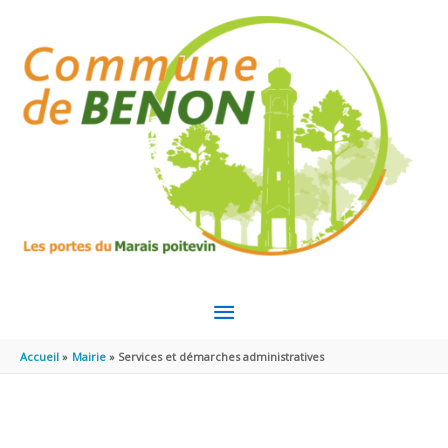
Aller au contenu
Aller au pied de page
MENU
PRINCIPAL
Accueil
Mairie
Services et démarches administratives