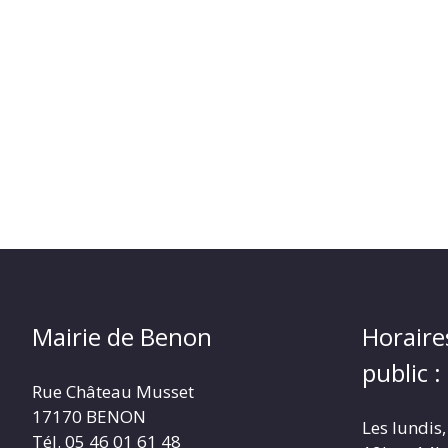
Mairie de Benon
Horaire
public :
Rue Château Musset
17170 BENON
Les lundis,
Tél. 05 46 01 61 48