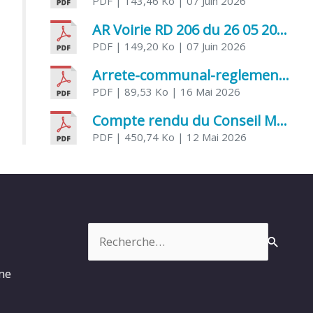
PDF
| 143,46 Ko
| 07 Juin 2026
AR Voirie RD 206 du 26 05 2026
PDF
| 149,20 Ko
| 07 Juin 2026
Arrete-communal-reglemenatnt-des-bruits-de-voisinage-et-des-activites-bruyantes
PDF
| 89,53 Ko
| 16 Mai 2026
Compte rendu du Conseil Municipal du 06 mai 2026
PDF
| 450,74 Ko
| 12 Mai 2026
Rechercher :
rme