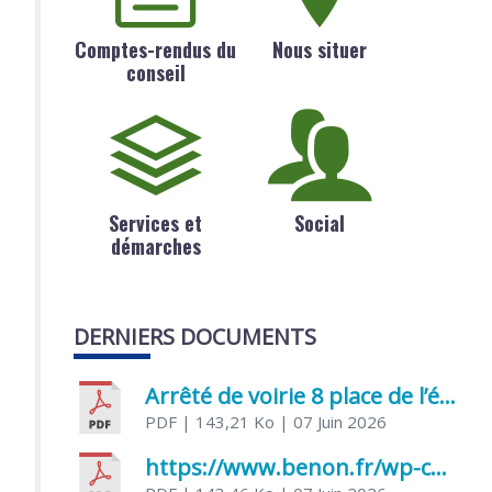
Comptes-rendus du
Nous situer
conseil
Services et
Social
démarches
DERNIERS DOCUMENTS
Arrêté de voirie 8 place de l’église 17170 Benon
PDF
| 143,21 Ko
| 07 Juin 2026
https://www.benon.fr/wp-content/uploads/2026/06/AR-Voirie-Chemin-de-Lafond-du-26-05-2026.pdf