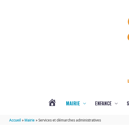
Aller au contenu
Aller au pied de page
MAIRIE
ENFANCE
S
DERNIÈRES
Accueil
Mairie
Services et démarches administratives