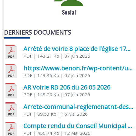
Social
DERNIERS DOCUMENTS
Arrêté de voirie 8 place de l’église 17170 Benon
PDF
| 143,21 Ko
| 07 Juin 2026
https://www.benon.fr/wp-content/uploads/2026/06/AR-Voirie-Chemin-de-Lafond-du-26-05-2026.pdf
PDF
| 143,46 Ko
| 07 Juin 2026
AR Voirie RD 206 du 26 05 2026
PDF
| 149,20 Ko
| 07 Juin 2026
Arrete-communal-reglemenatnt-des-bruits-de-voisinage-et-des-activites-bruyantes
PDF
| 89,53 Ko
| 16 Mai 2026
Compte rendu du Conseil Municipal du 06 mai 2026
PDF
| 450,74 Ko
| 12 Mai 2026