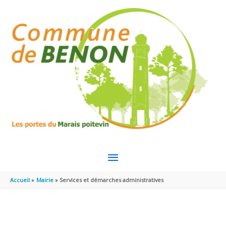
Aller au contenu
Aller au pied de page
MENU
PRINCIPAL
Accueil
Mairie
Services et démarches administratives