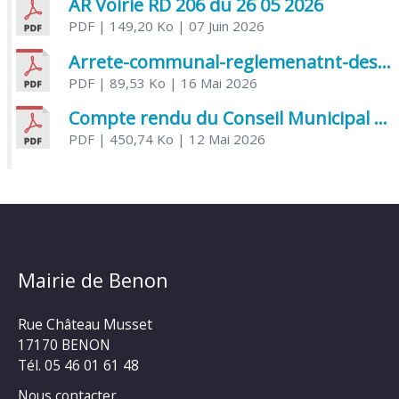
AR Voirie RD 206 du 26 05 2026
PDF
| 149,20 Ko
| 07 Juin 2026
Arrete-communal-reglemenatnt-des-bruits-de-voisinage-et-des-activites-bruyantes
PDF
| 89,53 Ko
| 16 Mai 2026
Compte rendu du Conseil Municipal du 06 mai 2026
PDF
| 450,74 Ko
| 12 Mai 2026
Mairie de Benon
Rue Château Musset
17170 BENON
Tél. 05 46 01 61 48
Nous contacter