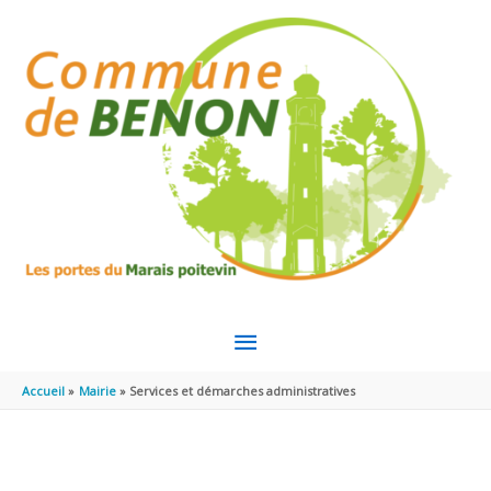
Aller au contenu
Aller au pied de page
MENU
PRINCIPAL
Accueil
Mairie
Services et démarches administratives