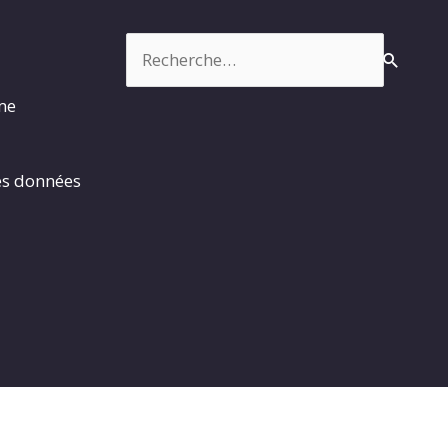
Rechercher :
rme
es données