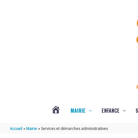
Aller au contenu
Aller au pied de page
MAIRIE
ENFANCE
S
DERNIÈRES
Accueil
Mairie
Services et démarches administratives