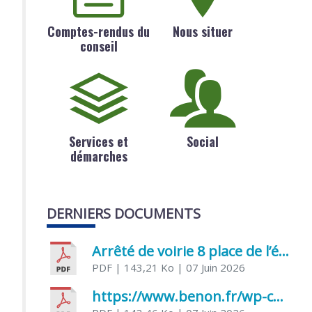
Comptes-rendus du
Nous situer
conseil
Services et
Social
démarches
DERNIERS DOCUMENTS
Arrêté de voirie 8 place de l’église 17170 Benon
PDF
| 143,21 Ko
| 07 Juin 2026
https://www.benon.fr/wp-content/uploads/2026/06/AR-Voirie-Chemin-de-Lafond-du-26-05-2026.pdf