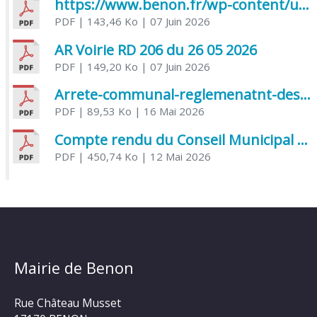
https://www.benon.fr/wp-content/uploads/2026/06/AR-Voirie-Chemin-de-Lafond-du-26-05-2026.pdf
PDF
| 143,46 Ko
| 07 Juin 2026
AR Voirie RD 206 du 26 05 2026
PDF
| 149,20 Ko
| 07 Juin 2026
Arrete-communal-reglemenatnt-des-bruits-de-voisinage-et-des-activites-bruyantes
PDF
| 89,53 Ko
| 16 Mai 2026
Compte rendu du Conseil Municipal du 06 mai 2026
PDF
| 450,74 Ko
| 12 Mai 2026
Mairie de Benon
Rue Château Musset