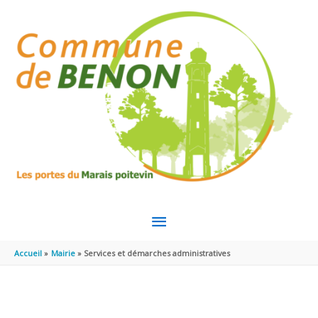
Aller au contenu
Aller au pied de page
MENU
PRINCIPAL
Accueil
Mairie
Services et démarches administratives