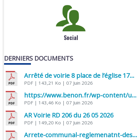
Social
DERNIERS DOCUMENTS
Arrêté de voirie 8 place de l’église 17170 Benon
PDF
| 143,21 Ko
| 07 Juin 2026
https://www.benon.fr/wp-content/uploads/2026/06/AR-Voirie-Chemin-de-Lafond-du-26-05-2026.pdf
PDF
| 143,46 Ko
| 07 Juin 2026
AR Voirie RD 206 du 26 05 2026
PDF
| 149,20 Ko
| 07 Juin 2026
Arrete-communal-reglemenatnt-des-bruits-de-voisinage-et-des-activites-bruyantes