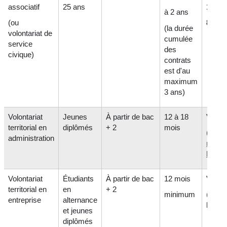
associatif
25 ans
123,1
à 2 ans
(ou
824,8
(la durée
volontariat de
cumulée
service
des
civique)
contrats
est d'au
maximum
3 ans)
Volontariat
Jeunes
À partir de bac
12 à 18
Variab
territorial en
diplômés
+ 2
mois
(au mo
administration
mini
légal
)
Volontariat
Étudiants
À partir de bac
12 mois
Variab
territorial en
en
+ 2
minimum
(+ su
entreprise
alternance
logem
et jeunes
diplômés