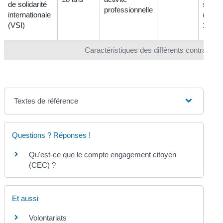
de solidarité
selon 
professionnelle
internationale
(mini
(VSI)
100 €
Caractéristiques des différents contrats de
Textes de référence
Questions ? Réponses !
Qu'est-ce que le compte engagement citoyen
(CEC) ?
Et aussi
Volontariats