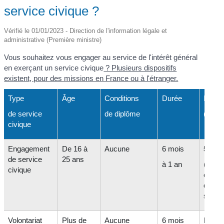
service civique ?
Vérifié le 01/01/2023 - Direction de l'information légale et
administrative (Première ministre)
Vous souhaitez vous engager au service de l'intérêt général
en exerçant un service civique
? Plusieurs dispositifs
existent, pour des missions en France ou à l'étranger.
Type
Âge
Conditions
Durée
Indem
de service
de diplôme
(mens
civique
Engagement
De 16 à
Aucune
6 mois
541,1
de service
25 ans
à 1 an
(+
111
civique
en ca
difficu
social
Volontariat
Plus de
Aucune
6 mois
Entre