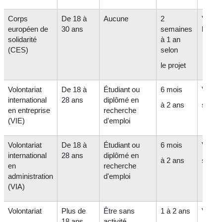
Corps
De 18 à
Aucune
2
Variab
européen de
30 ans
semaines
le pay
solidarité
à 1 an
(CES)
selon
le projet
Volontariat
De 18 à
Étudiant ou
6 mois
Variab
international
28 ans
diplômé en
à 2 ans
selon 
en entreprise
recherche
(VIE)
d'emploi
Volontariat
De 18 à
Étudiant ou
6 mois
Variab
international
28 ans
diplômé en
à 2 ans
selon 
en
recherche
administration
d'emploi
(VIA)
Volontariat
Plus de
Être sans
1 à 2 ans
Variab
18 ans
activité