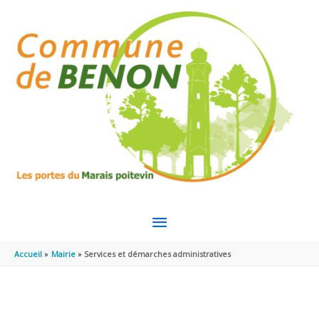
Aller au contenu
Aller au pied de page
MENU
PRINCIPAL
Accueil
Mairie
Services et démarches administratives