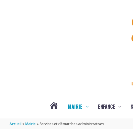
Aller au contenu
Aller au pied de page
MAIRIE
ENFANCE
S
DERNIÈRES
Accueil
Mairie
Services et démarches administratives