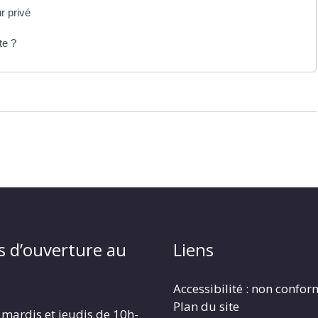
r privé
te ?
s d’ouverture au
Liens
Accessibilité : non confo
Plan du site
 mardis et jeudis de 10h-