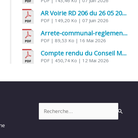
PDF
| 143,46 Ko
| 07 Juin 2026
AR Voirie RD 206 du 26 05 2026
PDF
| 149,20 Ko
| 07 Juin 2026
Arrete-communal-reglemenatnt-des-bruits-de-voisinage-et-des-activites-bruyantes
PDF
| 89,53 Ko
| 16 Mai 2026
Compte rendu du Conseil Municipal du 06 mai 2026
PDF
| 450,74 Ko
| 12 Mai 2026
Rechercher :
rme