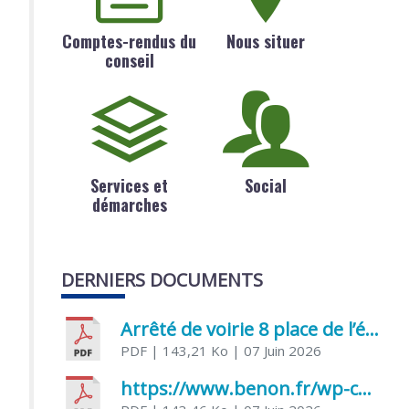
Comptes-rendus du
Nous situer
conseil
Services et
Social
démarches
DERNIERS DOCUMENTS
Arrêté de voirie 8 place de l’église 17170 Benon
PDF
| 143,21 Ko
| 07 Juin 2026
https://www.benon.fr/wp-content/uploads/2026/06/AR-Voirie-Chemin-de-Lafond-du-26-05-2026.pdf