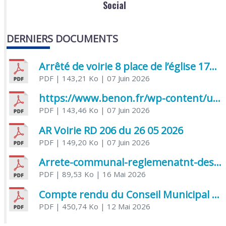
Social
DERNIERS DOCUMENTS
Arrêté de voirie 8 place de l’église 17170 Benon
PDF
| 143,21 Ko
| 07 Juin 2026
https://www.benon.fr/wp-content/uploads/2026/06/AR-Voirie-Chemin-de-Lafond-du-26-05-2026.pdf
PDF
| 143,46 Ko
| 07 Juin 2026
AR Voirie RD 206 du 26 05 2026
PDF
| 149,20 Ko
| 07 Juin 2026
Arrete-communal-reglemenatnt-des-bruits-de-voisinage-et-des-activites-bruyantes
PDF
| 89,53 Ko
| 16 Mai 2026
Compte rendu du Conseil Municipal du 06 mai 2026
PDF
| 450,74 Ko
| 12 Mai 2026