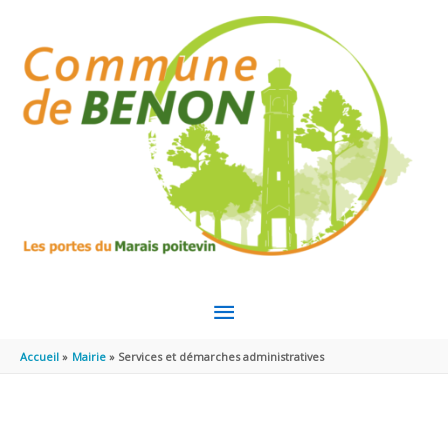
Aller au contenu
Aller au pied de page
MENU
PRINCIPAL
Accueil
Mairie
Services et démarches administratives