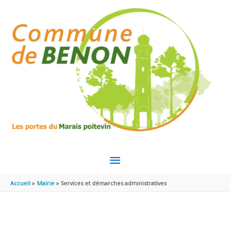
Aller au contenu
Aller au pied de page
MENU
PRINCIPAL
Accueil
Mairie
Services et démarches administratives