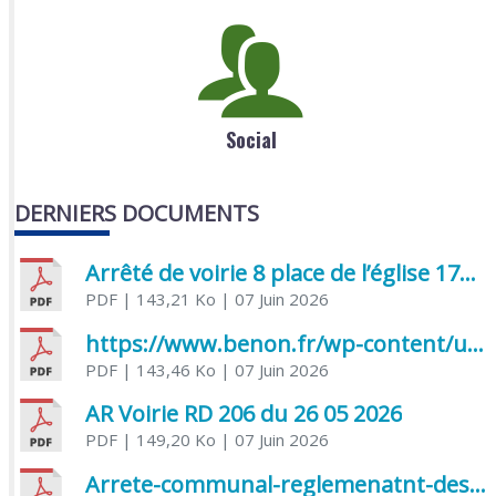
Social
DERNIERS DOCUMENTS
Arrêté de voirie 8 place de l’église 17170 Benon
PDF
| 143,21 Ko
| 07 Juin 2026
https://www.benon.fr/wp-content/uploads/2026/06/AR-Voirie-Chemin-de-Lafond-du-26-05-2026.pdf
PDF
| 143,46 Ko
| 07 Juin 2026
AR Voirie RD 206 du 26 05 2026
PDF
| 149,20 Ko
| 07 Juin 2026
Arrete-communal-reglemenatnt-des-bruits-de-voisinage-et-des-activites-bruyantes