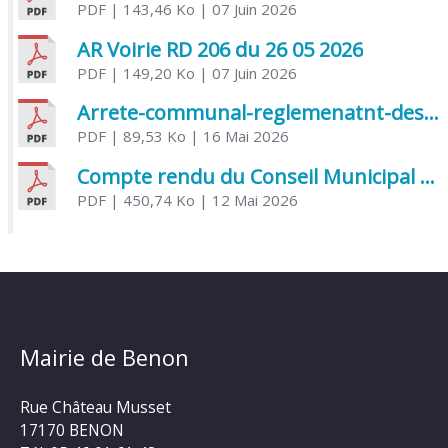
PDF
| 143,46 Ko
| 07 Juin 2026
AR Voirie RD 206 du 26 05 2026
PDF
| 149,20 Ko
| 07 Juin 2026
Arrete-communal-reglemenatnt-des-bruits-de-voisinage-et-des-activites-bruyantes
PDF
| 89,53 Ko
| 16 Mai 2026
Compte rendu du Conseil Municipal du 06 mai 2026
PDF
| 450,74 Ko
| 12 Mai 2026
Mairie de Benon
Rue Château Musset
17170 BENON