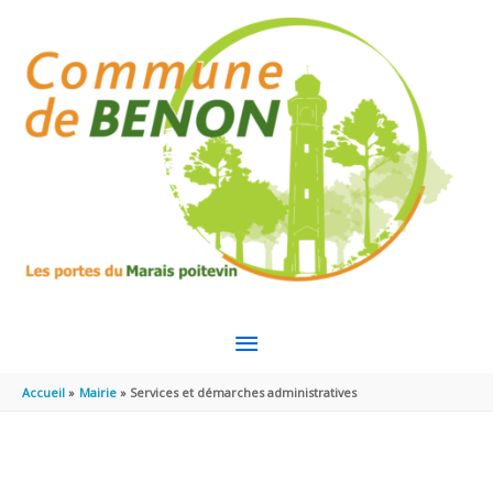
Aller au contenu
Aller au pied de page
MENU
PRINCIPAL
Accueil
Mairie
Services et démarches administratives