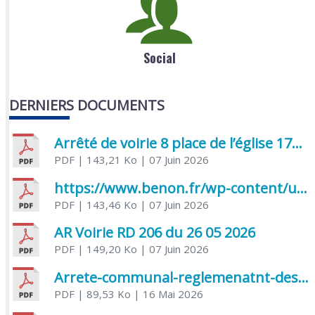
Social
DERNIERS DOCUMENTS
Arrêté de voirie 8 place de l’église 17170 Benon
PDF
| 143,21 Ko
| 07 Juin 2026
https://www.benon.fr/wp-content/uploads/2026/06/AR-Voirie-Chemin-de-Lafond-du-26-05-2026.pdf
PDF
| 143,46 Ko
| 07 Juin 2026
AR Voirie RD 206 du 26 05 2026
PDF
| 149,20 Ko
| 07 Juin 2026
Arrete-communal-reglemenatnt-des-bruits-de-voisinage-et-des-activites-bruyantes
PDF
| 89,53 Ko
| 16 Mai 2026