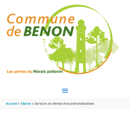
Aller au contenu
Aller au pied de page
MENU
PRINCIPAL
Accueil
Mairie
Services et démarches administratives