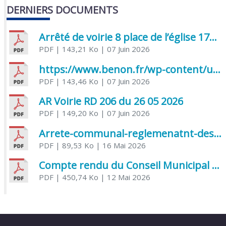
DERNIERS DOCUMENTS
Arrêté de voirie 8 place de l’église 17170 Benon
PDF
| 143,21 Ko
| 07 Juin 2026
https://www.benon.fr/wp-content/uploads/2026/06/AR-Voirie-Chemin-de-Lafond-du-26-05-2026.pdf
PDF
| 143,46 Ko
| 07 Juin 2026
AR Voirie RD 206 du 26 05 2026
PDF
| 149,20 Ko
| 07 Juin 2026
Arrete-communal-reglemenatnt-des-bruits-de-voisinage-et-des-activites-bruyantes
PDF
| 89,53 Ko
| 16 Mai 2026
Compte rendu du Conseil Municipal du 06 mai 2026
PDF
| 450,74 Ko
| 12 Mai 2026