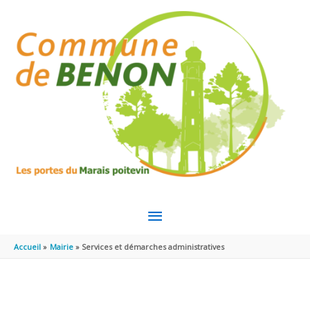
Aller au contenu
Aller au pied de page
MENU
PRINCIPAL
Accueil
Mairie
Services et démarches administratives