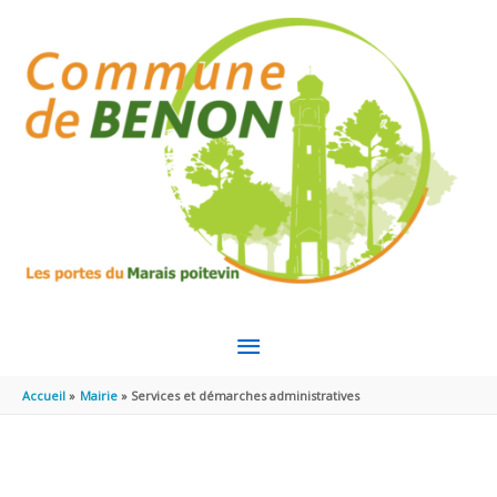
Aller au contenu
Aller au pied de page
MENU
PRINCIPAL
Accueil
Mairie
Services et démarches administratives