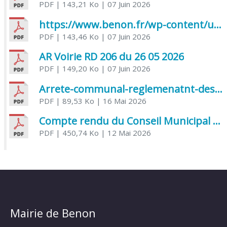
PDF
| 143,21 Ko
| 07 Juin 2026
https://www.benon.fr/wp-content/uploads/2026/06/AR-Voirie-Chemin-de-Lafond-du-26-05-2026.pdf
PDF
| 143,46 Ko
| 07 Juin 2026
AR Voirie RD 206 du 26 05 2026
PDF
| 149,20 Ko
| 07 Juin 2026
Arrete-communal-reglemenatnt-des-bruits-de-voisinage-et-des-activites-bruyantes
PDF
| 89,53 Ko
| 16 Mai 2026
Compte rendu du Conseil Municipal du 06 mai 2026
PDF
| 450,74 Ko
| 12 Mai 2026
Mairie de Benon