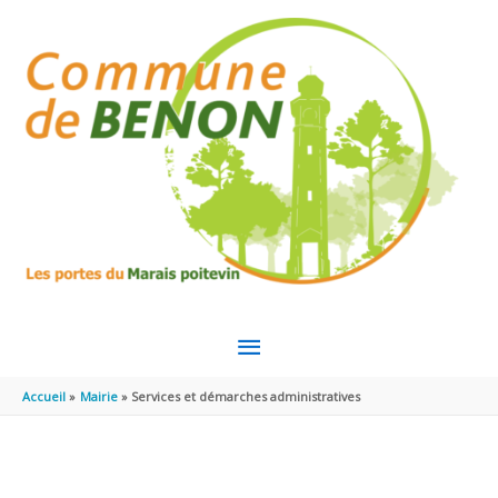
Aller au contenu
Aller au pied de page
MENU
PRINCIPAL
Accueil
Mairie
Services et démarches administratives