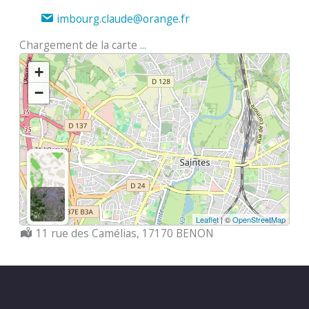
imbourg.claude@orange.fr
Chargement de la carte ...
+
−
Leaflet
| ©
OpenStreetMap
Localisation :
11 rue des Camélias, 17170 BENON