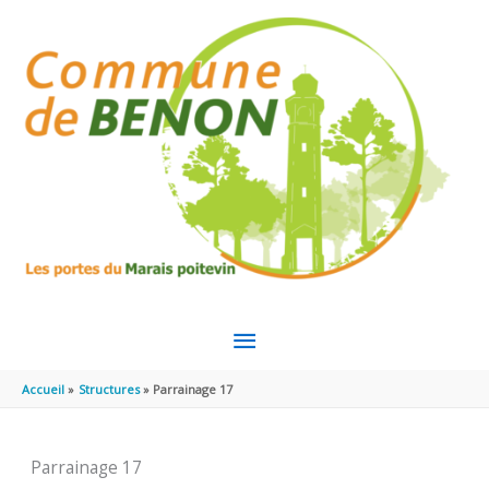
Aller au contenu
Aller au pied de page
MENU
PRINCIPAL
Accueil
Structures
Parrainage 17
Parrainage 17