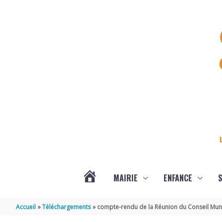
Aller au contenu
Aller au pied de page
MAIRIE
ENFANCE
S
DERNIÈRES
Accueil
Téléchargements
compte-rendu de la Réunion du Conseil Mun