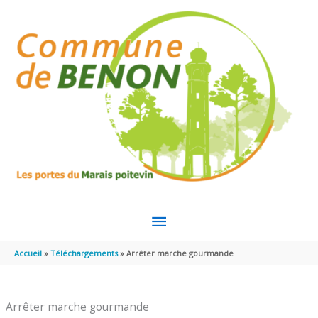
Aller au contenu
Aller au pied de page
MENU
PRINCIPAL
Accueil
Téléchargements
Arrêter marche gourmande
Arrêter marche gourmande