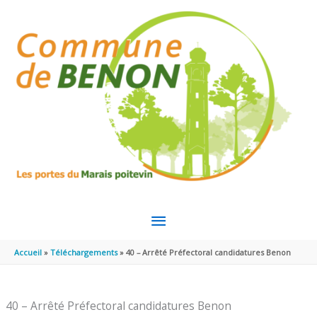
Aller au contenu
Aller au pied de page
MENU
PRINCIPAL
Accueil
Téléchargements
40 – Arrêté Préfectoral candidatures Benon
40 – Arrêté Préfectoral candidatures Benon