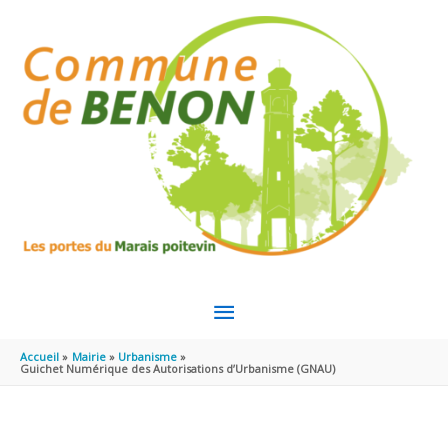
Aller au contenu
Aller au pied de page
MENU
PRINCIPAL
Accueil
Mairie
Urbanisme
Guichet Numérique des Autorisations d’Urbanisme (GNAU)