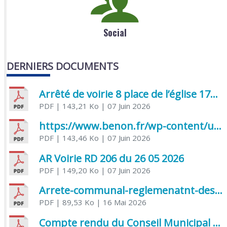
Social
DERNIERS DOCUMENTS
Arrêté de voirie 8 place de l’église 17170 Benon
PDF
| 143,21 Ko
| 07 Juin 2026
https://www.benon.fr/wp-content/uploads/2026/06/AR-Voirie-Chemin-de-Lafond-du-26-05-2026.pdf
PDF
| 143,46 Ko
| 07 Juin 2026
AR Voirie RD 206 du 26 05 2026
PDF
| 149,20 Ko
| 07 Juin 2026
Arrete-communal-reglemenatnt-des-bruits-de-voisinage-et-des-activites-bruyantes
PDF
| 89,53 Ko
| 16 Mai 2026
Compte rendu du Conseil Municipal du 06 mai 2026