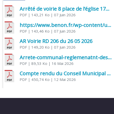
Arrêté de voirie 8 place de l’église 17170 Benon
PDF
| 143,21 Ko
| 07 Juin 2026
https://www.benon.fr/wp-content/uploads/2026/06/AR-Voirie-Chemin-de-Lafond-du-26-05-2026.pdf
PDF
| 143,46 Ko
| 07 Juin 2026
AR Voirie RD 206 du 26 05 2026
PDF
| 149,20 Ko
| 07 Juin 2026
Arrete-communal-reglemenatnt-des-bruits-de-voisinage-et-des-activites-bruyantes
PDF
| 89,53 Ko
| 16 Mai 2026
Compte rendu du Conseil Municipal du 06 mai 2026
PDF
| 450,74 Ko
| 12 Mai 2026