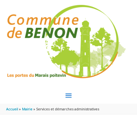
Aller au contenu
Aller au pied de page
MENU
PRINCIPAL
Accueil
Mairie
Services et démarches administratives