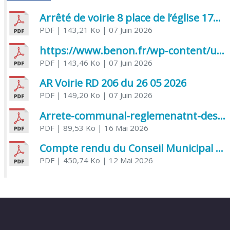
Arrêté de voirie 8 place de l’église 17170 Benon
PDF
| 143,21 Ko
| 07 Juin 2026
https://www.benon.fr/wp-content/uploads/2026/06/AR-Voirie-Chemin-de-Lafond-du-26-05-2026.pdf
PDF
| 143,46 Ko
| 07 Juin 2026
AR Voirie RD 206 du 26 05 2026
PDF
| 149,20 Ko
| 07 Juin 2026
Arrete-communal-reglemenatnt-des-bruits-de-voisinage-et-des-activites-bruyantes
PDF
| 89,53 Ko
| 16 Mai 2026
Compte rendu du Conseil Municipal du 06 mai 2026
PDF
| 450,74 Ko
| 12 Mai 2026