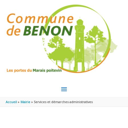
Aller au contenu
Aller au pied de page
MENU
PRINCIPAL
Accueil
Mairie
Services et démarches administratives