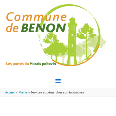
Aller au contenu
Aller au pied de page
MENU
PRINCIPAL
Accueil
Mairie
Services et démarches administratives