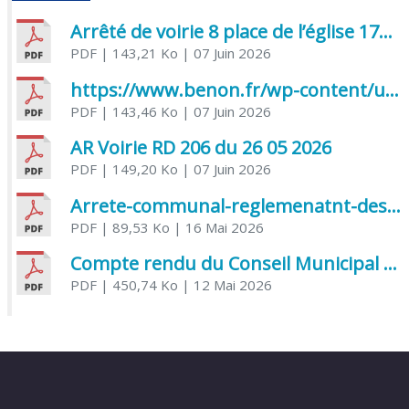
Arrêté de voirie 8 place de l’église 17170 Benon
PDF
| 143,21 Ko
| 07 Juin 2026
https://www.benon.fr/wp-content/uploads/2026/06/AR-Voirie-Chemin-de-Lafond-du-26-05-2026.pdf
PDF
| 143,46 Ko
| 07 Juin 2026
AR Voirie RD 206 du 26 05 2026
PDF
| 149,20 Ko
| 07 Juin 2026
Arrete-communal-reglemenatnt-des-bruits-de-voisinage-et-des-activites-bruyantes
PDF
| 89,53 Ko
| 16 Mai 2026
Compte rendu du Conseil Municipal du 06 mai 2026
PDF
| 450,74 Ko
| 12 Mai 2026