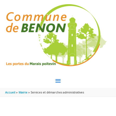
Aller au contenu
Aller au pied de page
MENU
PRINCIPAL
Accueil
Mairie
Services et démarches administratives