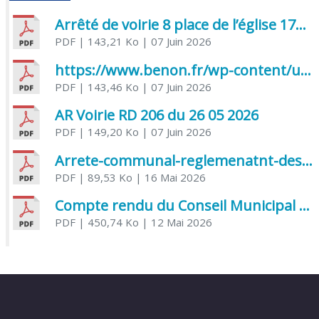
Arrêté de voirie 8 place de l’église 17170 Benon
PDF
| 143,21 Ko
| 07 Juin 2026
https://www.benon.fr/wp-content/uploads/2026/06/AR-Voirie-Chemin-de-Lafond-du-26-05-2026.pdf
PDF
| 143,46 Ko
| 07 Juin 2026
AR Voirie RD 206 du 26 05 2026
PDF
| 149,20 Ko
| 07 Juin 2026
Arrete-communal-reglemenatnt-des-bruits-de-voisinage-et-des-activites-bruyantes
PDF
| 89,53 Ko
| 16 Mai 2026
Compte rendu du Conseil Municipal du 06 mai 2026
PDF
| 450,74 Ko
| 12 Mai 2026