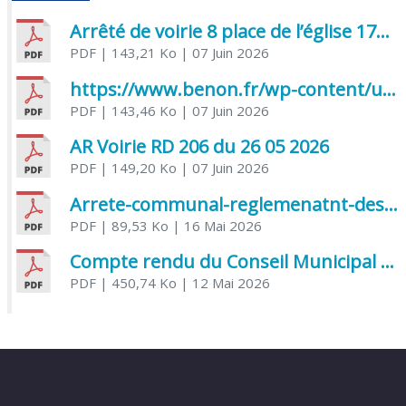
Arrêté de voirie 8 place de l’église 17170 Benon
PDF
| 143,21 Ko
| 07 Juin 2026
https://www.benon.fr/wp-content/uploads/2026/06/AR-Voirie-Chemin-de-Lafond-du-26-05-2026.pdf
PDF
| 143,46 Ko
| 07 Juin 2026
AR Voirie RD 206 du 26 05 2026
PDF
| 149,20 Ko
| 07 Juin 2026
Arrete-communal-reglemenatnt-des-bruits-de-voisinage-et-des-activites-bruyantes
PDF
| 89,53 Ko
| 16 Mai 2026
Compte rendu du Conseil Municipal du 06 mai 2026
PDF
| 450,74 Ko
| 12 Mai 2026