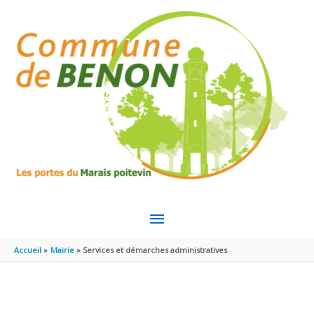
Aller au contenu
Aller au pied de page
MENU
PRINCIPAL
Accueil
Mairie
Services et démarches administratives