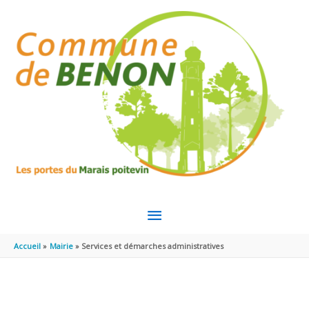
Aller au contenu
Aller au pied de page
MENU
PRINCIPAL
Accueil
Mairie
Services et démarches administratives