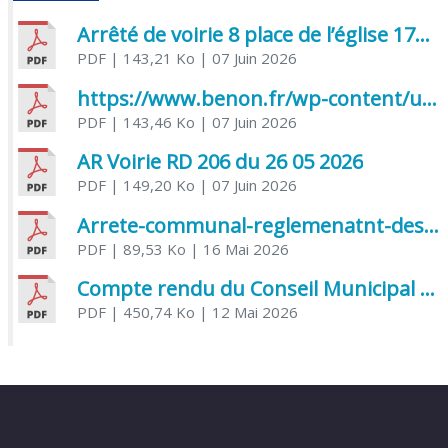
Arrêté de voirie 8 place de l’église 17170 Benon
PDF
| 143,21 Ko
| 07 Juin 2026
https://www.benon.fr/wp-content/uploads/2026/06/AR-Voirie-Chemin-de-Lafond-du-26-05-2026.pdf
PDF
| 143,46 Ko
| 07 Juin 2026
AR Voirie RD 206 du 26 05 2026
PDF
| 149,20 Ko
| 07 Juin 2026
Arrete-communal-reglemenatnt-des-bruits-de-voisinage-et-des-activites-bruyantes
PDF
| 89,53 Ko
| 16 Mai 2026
Compte rendu du Conseil Municipal du 06 mai 2026
PDF
| 450,74 Ko
| 12 Mai 2026