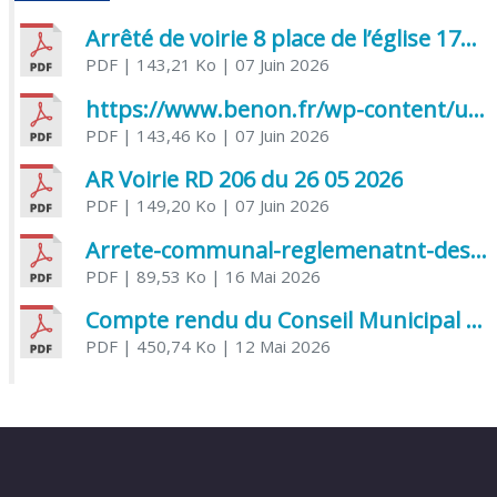
Arrêté de voirie 8 place de l’église 17170 Benon
PDF
| 143,21 Ko
| 07 Juin 2026
https://www.benon.fr/wp-content/uploads/2026/06/AR-Voirie-Chemin-de-Lafond-du-26-05-2026.pdf
PDF
| 143,46 Ko
| 07 Juin 2026
AR Voirie RD 206 du 26 05 2026
PDF
| 149,20 Ko
| 07 Juin 2026
Arrete-communal-reglemenatnt-des-bruits-de-voisinage-et-des-activites-bruyantes
PDF
| 89,53 Ko
| 16 Mai 2026
Compte rendu du Conseil Municipal du 06 mai 2026
PDF
| 450,74 Ko
| 12 Mai 2026