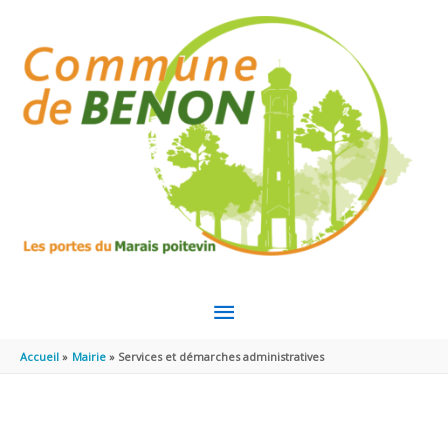
Aller au contenu
Aller au pied de page
MENU
PRINCIPAL
Accueil
Mairie
Services et démarches administratives